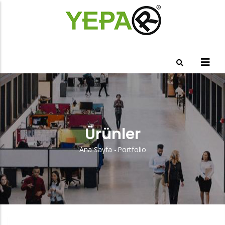
Ana
içeriğe
atla
Ürünler
Ana Sayfa
-
Portfolio
Sayfa
Yolu