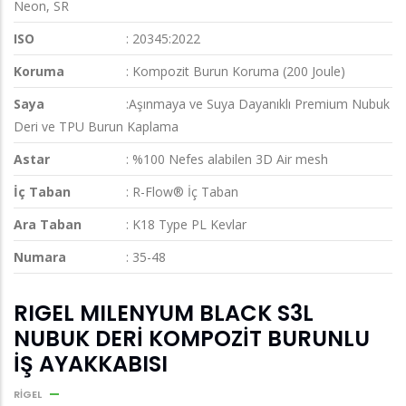
Neon, SR
ISO
: 20345:2022
Koruma
: Kompozit Burun Koruma (200 Joule)
Saya
:Aşınmaya ve Suya Dayanıklı Premium Nubuk
Deri ve TPU Burun Kaplama
Astar
: %100 Nefes alabilen 3D Air mesh
İç Taban
: R-Flow® İç Taban
Ara Taban
: K18 Type PL Kevlar
Numara
: 35-48
RIGEL MILENYUM BLACK S3L
NUBUK DERİ KOMPOZİT BURUNLU
İŞ AYAKKABISI
RIGEL