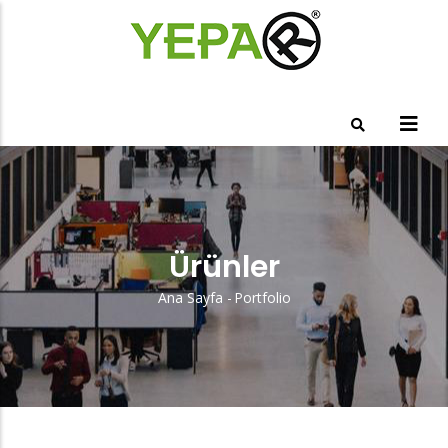
Ana
içeriğe
atla
Ürünler
Ana Sayfa
-
Portfolio
Sayfa
Yolu