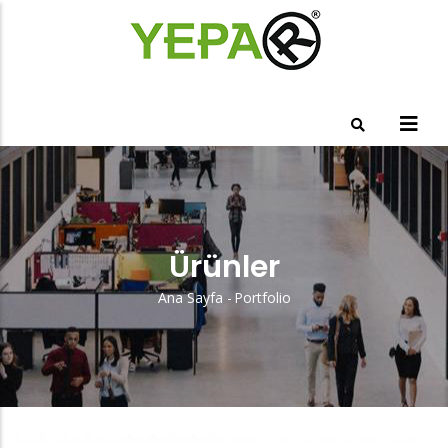
Ana
içeriğe
atla
Ürünler
Ana Sayfa
-
Portfolio
Sayfa
Yolu