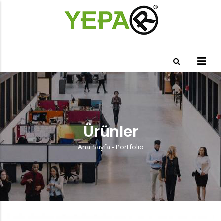
Ana
içeriğe
atla
Ürünler
Ana Sayfa
-
Portfolio
Sayfa
Yolu