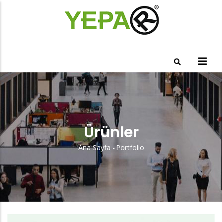
Ana
içeriğe
atla
Ürünler
Ana Sayfa
-
Portfolio
Sayfa
Yolu