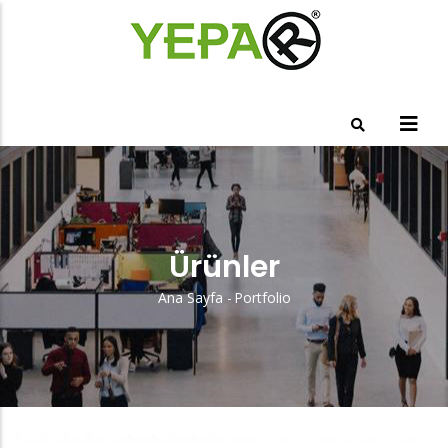
Ana
içeriğe
atla
Ürünler
Ana Sayfa
-
Portfolio
Sayfa
Yolu